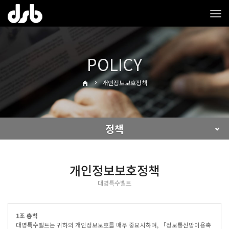
Tog
navi
POLICY
개인정보보호정책
정책
개인정보보호정책
대명특수벨트
1조 총칙
대명특수벨트는 귀하의 개인정보보호를 매우 중요시하며, 「정보통신망이용촉